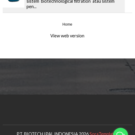
sistem biotechnological filtration atau sistem
pen...
Home
›
View web version
PT. BIOTECH IPAL INDONESIA 2026
SoraTemplates