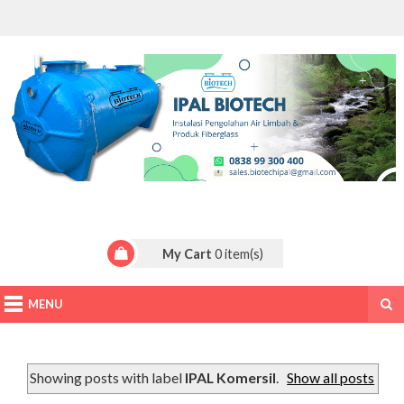
My Cart
0
item(s)
MENU
Showing posts with label
IPAL Komersil
.
Show all posts