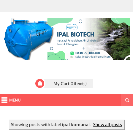
My Cart
0
item(s)
MENU
Showing posts with label
ipal komunal
.
Show all posts