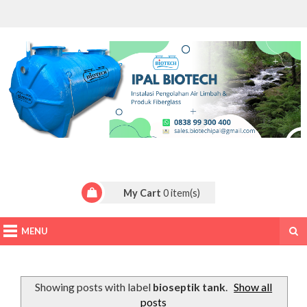
My Cart
0
item(s)
MENU
Showing posts with label
bioseptik tank
.
Show all
posts